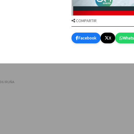
COMPARTIR
Facebook
X
What
006 IRUÑA