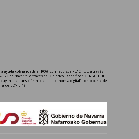
a ayuda cofinanciada al 100% con recursos REACT UE, a través
020 de Navarra, a través del Objetivo Específico “OE REACT UE
ribuyan a la transición hacia una economía digital” como parte de
mia de COVID-19