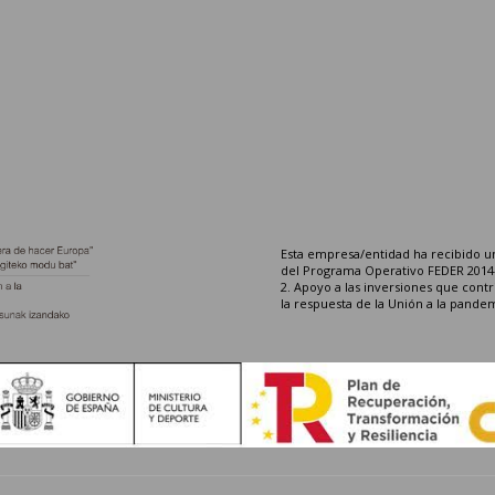
Esta empresa/entidad ha recibido un
del Programa Operativo FEDER 2014-2
2. Apoyo a las inversiones que cont
la respuesta de la Unión a la pande