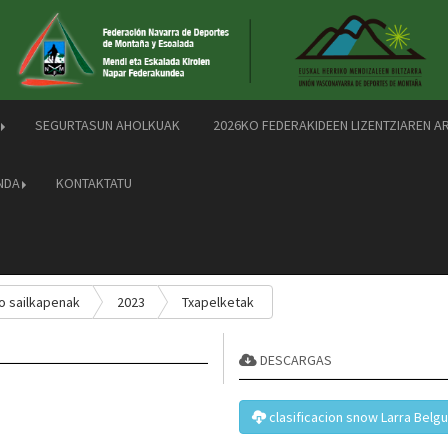
SEGURTASUN AHOLKUAK
2026KO FEDERAKIDEEN LIZENTZIAREN A
NDA
KONTAKTATU
o sailkapenak
2023
Txapelketak
DESCARGAS
clasificacion snow Larra Belg