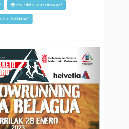
f
Cto Indvi ML HigaXtrem.pdf
ku CLUBS FEM.pdf