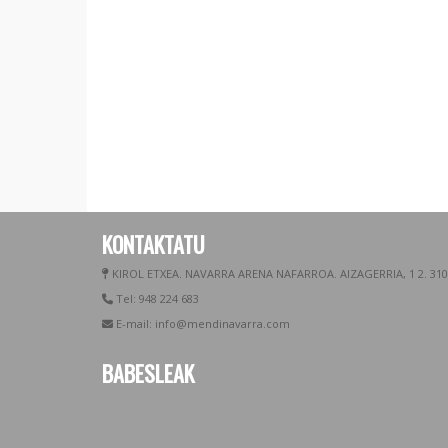
KONTAKTATU
KIROL ETXEA. NAVARRA ARENA NAFARROA. AIZAGERRIA, 1 2. 31
Tel: 948 224 683
E-mail: info@mendinavarra.com
BABESLEAK