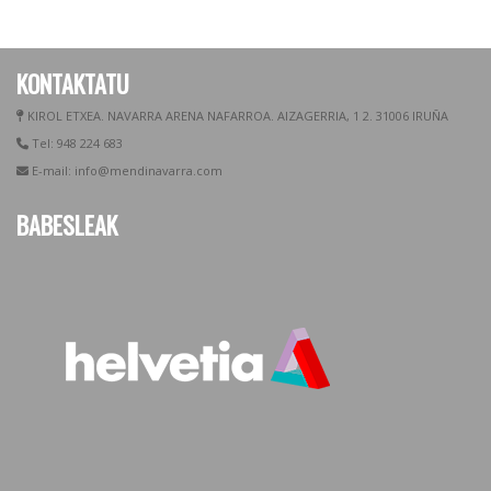
KONTAKTATU
KIROL ETXEA. NAVARRA ARENA NAFARROA. AIZAGERRIA, 1 2. 31006 IRUÑA
Tel: 948 224 683
E-mail: info@mendinavarra.com
BABESLEAK