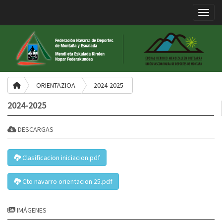
Toggle
ORIENTAZIOA
2024-2025
2024-2025
DESCARGAS
Clasificacion iniciacion.pdf
Cto navarro orientacion 25.pdf
IMÁGENES